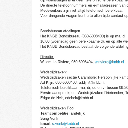
Op woensdagen is er geen telefonische bereikbaarhe
De directe telefoonnummers en e-mailadressen van o
Medewerkers zijn niet altijd telefonisch bereikbaar.
Voor dringende vragen kunt u te allen tijde contac
Bondsbureau afdelingen
Het KNBB Bondsbureau (030-6008400) is op ma, di, d
16:00 (woensdag geen bereikbaarheid), en op alle w
Het KNBB Bondsbureau beslaat de volgende afdelin
Directie:
Willem La Riviere, 030-6008404,
w.riviere@knbb.nl
.
Wedstrijdzaken:
Wedstrijdzaken sectie Carambole: Persoonlijke ka
Ad Klijn, 030-6008403, a.klijn@knbb.nl.
Telefonisch bereikbaar: ma, di, do en vr tussen 09:3
Eerste aanspreekpunt Wedstrijdzaken Driebanden, 
Edgar de Hek, edehek@knbb.nl
Wedstrijdzaken Pool
Teamcompetitie landelijk
Sang Vonk
Email:
s.vonk@knbb.nl