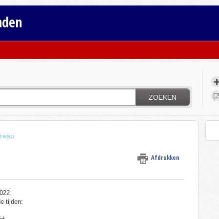
nden
ZOEKEN
reau
Afdrukken
022
e tijden: