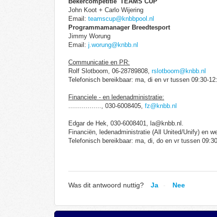
Bekercompetitie 'TEAMS CUP'
John Koot + Carlo Wijering
Email:
teamscup@knbbpool.nl
Programmamanager Breedtesport
Jimmy Worung
Email:
j.worung@knbb.nl
Communicatie en PR:
Rolf Slotboom, 06-28789808,
rslotboom@knbb.nl
Telefonisch bereikbaar: ma, di en vr tussen 09:30-12
Financiele - en ledenadministratie:
................., 030-6008405,
fz@knbb.nl
Edgar de Hek, 030-6008401, la@knbb.nl.
Financiën, ledenadministratie (All United/Unify) en w
Telefonisch bereikbaar: ma, di, do en vr tussen 09:3
Was dit antwoord nuttig?
Ja
Nee