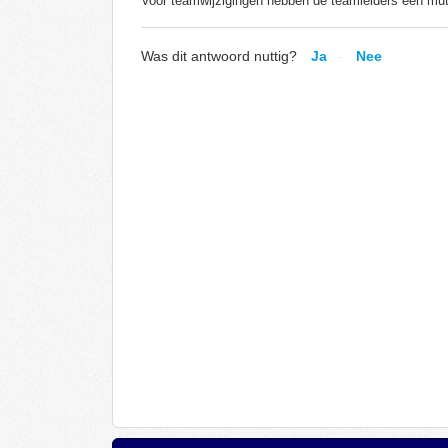
Voor teamwijzigingen hebben de teamleiders een mut
Was dit antwoord nuttig?
Ja
Nee