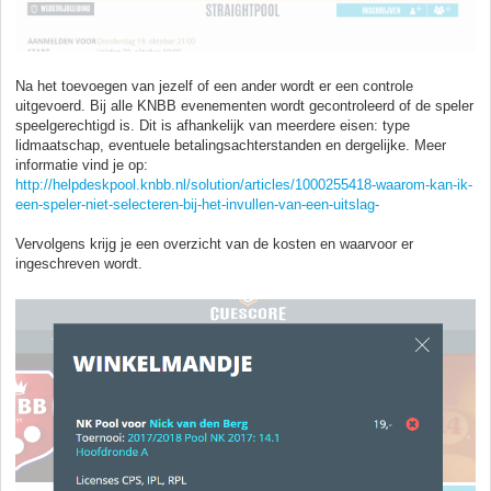
Na het toevoegen van jezelf of een ander wordt er een controle
uitgevoerd. Bij alle KNBB evenementen wordt gecontroleerd of de speler
speelgerechtigd is. Dit is afhankelijk van meerdere eisen: type
lidmaatschap, eventuele betalingsachterstanden en dergelijke. Meer
informatie vind je op:
http://helpdeskpool.knbb.nl/solution/articles/1000255418-waarom-kan-ik-
een-speler-niet-selecteren-bij-het-invullen-van-een-uitslag-
Vervolgens krijg je een overzicht van de kosten en waarvoor er
ingeschreven wordt.