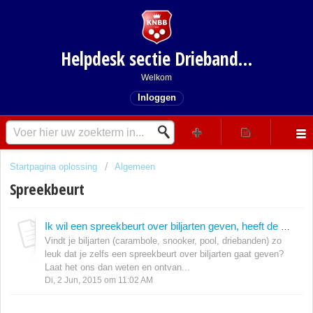
Helpdesk sectie Driebanden
Welkom
Inloggen
Startpagina oplossing
Algemeen
Spreekbeurt
Ik wil een spreekbeurt over biljarten geven, heeft de KNBB materiaal beschikbaar?
Vindt je biljarten (carambole, snooker, pool, driebanden) zo
leuk dat je zelfs een spreekbeurt over biljarten gaat geven?
Laat het ons dan weten en ontvan...
Di, 2 Jun, 2015 om 11:02 AM