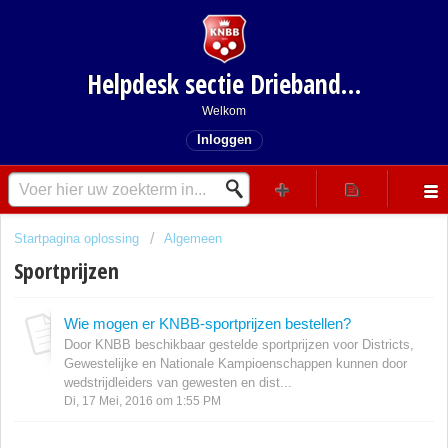
Helpdesk sectie Driebanden
Welkom
Inloggen
Startpagina oplossing
Algemeen
Sportprijzen
Wie mogen er KNBB-sportprijzen bestellen?
Door KNBB beschikbaar gestelde sportprijzen voor Districts,
Gewestelijke en Nationale Kampioenschappen kunnen door
wedstrijdleiders van gewesten en dist...
Di, 17 Mei, 2016 om 1:55 PM