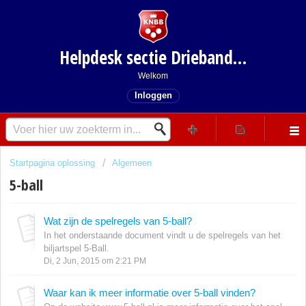
Helpdesk sectie Driebanden
Welkom
Inloggen
Startpagina oplossing
Algemeen
5-ball
Wat zijn de spelregels van 5-ball?
In het onderstaande document vindt u de spelregels van het
biljartspel 5-Ball.
Di, 2 Jun, 2015 om 2:21 PM
Waar kan ik meer informatie over 5-ball vinden?