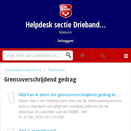
Helpdesk sectie Driebanden
Welkom
Inloggen
Startpagina oplossing
Algemeen
Grensoverschrijdend gedrag
Wat kan ik doen om grensoverschrijdend gedrag te melden?
Naast dat u uw melding kunt doen bij de Vertrouwenspersoon
kunt u uiteraard ook altijd een melding indienen bij de
directeur of voorzitter van de KNBB. Ind...
Vr, 27 Mrt, 2020 om 3:20 PM
Wat is matchfixing?